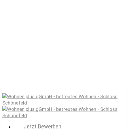
Skip
to
main
content
Start
Schloss Schönefeld e.V.
Wohnen plus gGmbH / betreutes Wohnen
Lernen plus gGmbH / Förderschule
KulturGut
Jobportal
Jetzt Bewerben
search
account
Menu