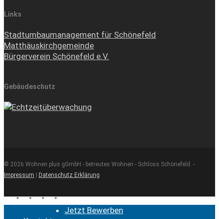
Links
Stadtumbaumanagement für Schönefeld
Matthäuskirchgemeinde
Bürgerverein Schönefeld e.V.
Gebäudeschutz
© 2026 Wohnen plus gGmbH - betreutes Wohnen - Schloss Schönefeld. -
Impressum
|
Datenschutz Erklärung
facebook
youtube
instagram
email
Close
Jetzt Bewerben