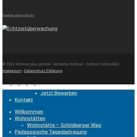
Gebäudeschutz
© 2026 Wohnen plus gGmbH - betreutes Wohnen - Schloss Schönefeld. -
Impressum
|
Datenschutz Erklärung
facebook
youtube
instagram
email
Close
Jetzt Bewerben
Menu
Kontakt
Willkommen
Wohnstätten
Wohnstätte – Schildberger Weg
Pädagogische Tagesbetreuung