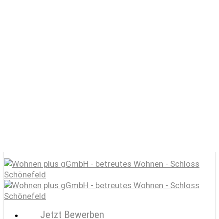
Skip
to
main
content
Start
Schloss Schönefeld e.V.
Wohnen plus gGmbH / betreutes Wohnen
Lernen plus gGmbH / Förderschule
KulturGut
Jobportal
Jetzt Bewerben
search
account
Menu