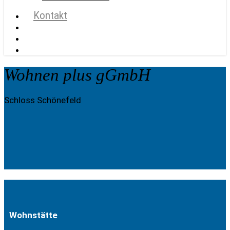
Kontakt
search
account
Menu
Wohnen plus gGmbH
Schloss Schönefeld
Wohnstätte