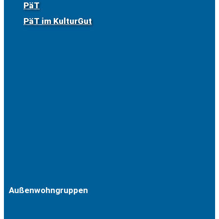
PäT
PäT im KulturGut
Außenwohngruppen