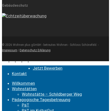
Gebäudeschutz
© 2026 Wohnen plus gGmbH - betreutes Wohnen - Schloss Schönefeld. -
Impressum
|
Datenschutz Erklärung
facebook
youtube
instagram
email
Close
Jetzt Bewerben
Menu
Kontakt
Willkommen
Wohnstätten
Wohnstätte – Schildberger Weg
Pädagogische Tagesbetreuung
PäT
PäT im KulturGut