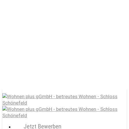
Skip
to
main
content
Start
Schloss Schönefeld e.V.
Wohnen plus gGmbH / betreutes Wohnen
Lernen plus gGmbH / Förderschule
KulturGut
Jobportal
Jetzt Bewerben
search
account
Menu