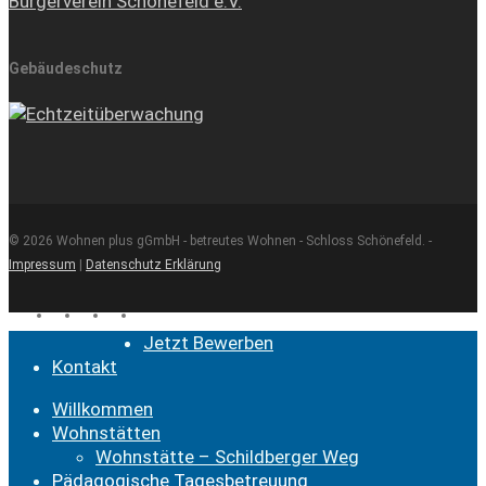
Bürgerverein Schönefeld e.V.
Gebäudeschutz
© 2026 Wohnen plus gGmbH - betreutes Wohnen - Schloss Schönefeld. -
Impressum
|
Datenschutz Erklärung
facebook
youtube
instagram
email
Close
Jetzt Bewerben
Menu
Kontakt
Willkommen
Wohnstätten
Wohnstätte – Schildberger Weg
Pädagogische Tagesbetreuung