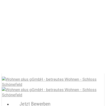
Skip
to
main
content
Start
Schloss Schönefeld e.V.
Wohnen plus gGmbH / betreutes Wohnen
Lernen plus gGmbH / Förderschule
KulturGut
Jobportal
Jetzt Bewerben
search
account
Menu