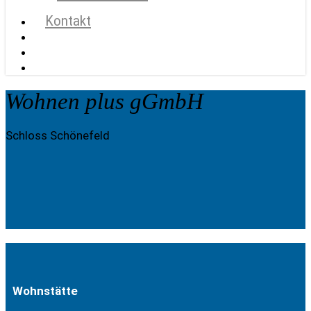
Kontakt
search
account
Menu
Wohnen plus gGmbH
Schloss Schönefeld
Wohnstätte