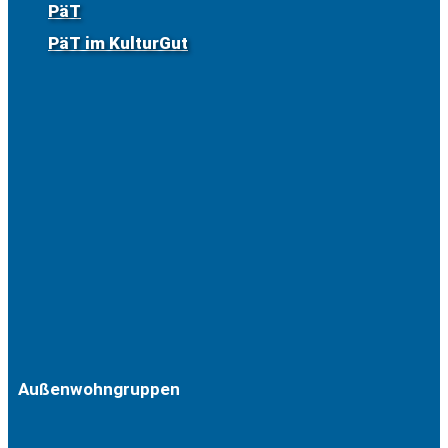
PäT
PäT im KulturGut
Außenwohngruppen